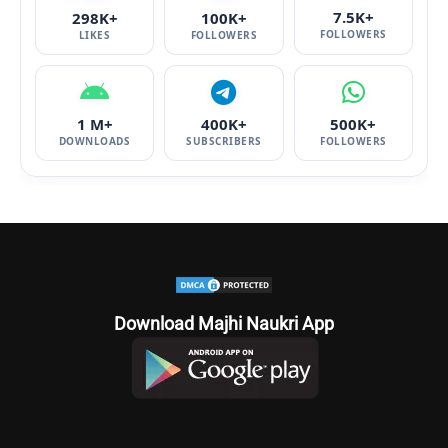
7.5K+
298K+
100K+
FOLLOWERS
LIKES
FOLLOWERS
1 M+
400K+
500K+
DOWNLOADS
SUBSCRIBERS
FOLLOWERS
Download Majhi Naukri App