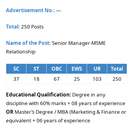
Advertisement No.:
—
Total:
250 Posts
Name of the Post:
Senior Manager-MSME
Relationship
SC
ST
OBC
EWS
UR
Total
37
18
67
25
103
250
Educational Qualification:
Degree in any
discipline with 60% marks + 08 years of experience
OR
Master’s Degree / MBA (Marketing & Finance or
equivalent + 06 years of experience