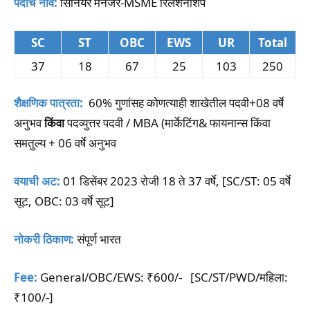
पदाचे नाव:
सिनियर मॅनेजर-MSME रिलेशनशिप
SC
ST
OBC
EWS
UR
Total
37
18
67
25
103
250
शैक्षणिक पात्रता:
60% गुणांसह कोणत्याही शाखेतील पदवी+08 वर्षे
अनुभव
किंवा
पदव्युत्तर पदवी / MBA (मार्केटिंग& फायनान्स किंवा
समतुल्य + 06 वर्षे अनुभव
वयाची अट:
01 डिसेंबर 2023 रोजी 18 ते 37 वर्षे, [SC/ST: 05 वर्षे
सूट, OBC: 03 वर्षे सूट]
नोकरी ठिकाण:
संपूर्ण भारत
Fee:
General/OBC/EWS: ₹600/- [SC/ST/PWD/महिला:
₹100/-]