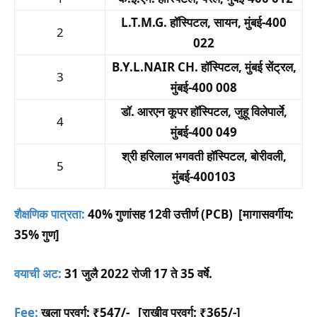
L.T.M.G. हॉस्पिटल, सायन, मुंबई-400
2
022
B.Y.L.NAIR CH. हॉस्पिटल, मुंबई सेंट्रल,
3
मुंबई-400 008
डॉ. आरएन कूपर हॉस्पिटल, जुहू विलेपार्ले,
4
मुंबई-400 049
श्री हरिलाल भगवती हॉस्पिटल, बोरीवली,
5
मुंबई-400103
शैक्षणिक पात्रता:
40% गुणांसह 12वी उत्तीर्ण (PCB) [मागासवर्गीय:
35% गुण]
वयाची अट:
31 जुलै 2022 रोजी 17 ते 35 वर्षे.
Fee:
खुला प्रवर्ग: ₹547/- [राखीव प्रवर्ग: ₹365/-]