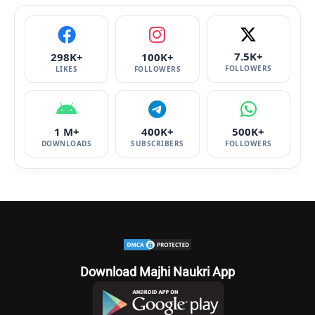
7.5K+
298K+
100K+
FOLLOWERS
LIKES
FOLLOWERS
1 M+
400K+
500K+
DOWNLOADS
SUBSCRIBERS
FOLLOWERS
Download Majhi Naukri App