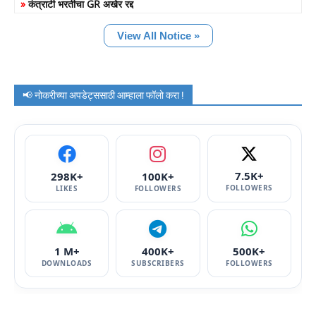
»
कंत्राटी भरतीचा GR अखेर रद्द
View All Notice »
📢 नोकरीच्या अपडेट्ससाठी आम्हाला फॉलो करा !
7.5K+
298K+
100K+
FOLLOWERS
LIKES
FOLLOWERS
1 M+
400K+
500K+
DOWNLOADS
SUBSCRIBERS
FOLLOWERS