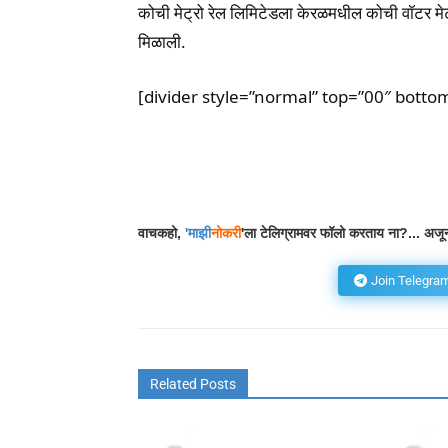
कोची मेट्रो रेल लिमिटेडला केरळमधील कोची वॉटर मेट्
मिळाली.
[divider style=”normal” top=”00″ botto
Facebook
Wh
Share
वाचकहो,
'
माझी
नोकरी
'ला टेलिग्रामवर फॉलो करताय ना?... अजून
Join Telegra
Related Posts