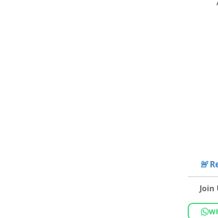
🚨
Re
Join
Wh