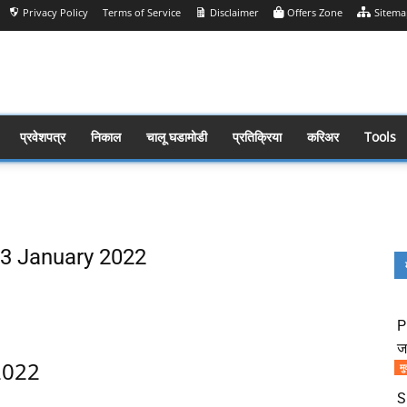
Privacy Policy
Terms of Service
Disclaimer
Offers Zone
Sitema
प्रवेशपत्र
निकाल
चालू घडामोडी
प्रतिक्रिया
करिअर
Tools
 03 January 2022
Share
P
ज
2022
मु
S