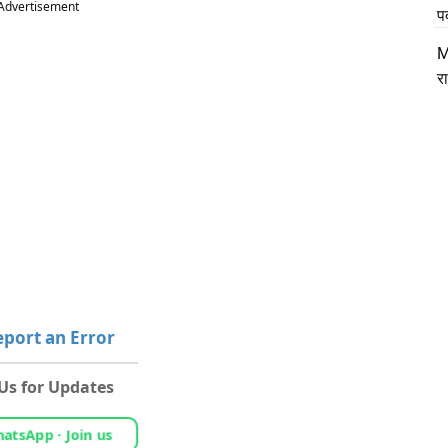
Advertisement
प
M
र
port an Error
 Us for Updates
atsApp · Join us