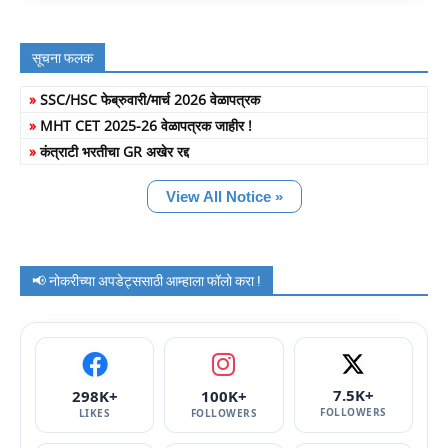
सूचना फलक
»
SSC/HSC फेब्रुवारी/मार्च 2026 वेळापत्रक
»
MHT CET 2025-26 वेळापत्रक जाहीर !
»
कंत्राटी भरतीचा GR अखेर रद्द
View All Notice »
📢 नोकरीच्या अपडेट्ससाठी आम्हाला फॉलो करा !
7.5K+
298K+
100K+
FOLLOWERS
LIKES
FOLLOWERS