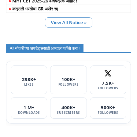
»
MHT CET 2025-26 वेळापत्रक जाहीर !
»
कंत्राटी भरतीचा GR अखेर रद्द
View All Notice »
📢 नोकरीच्या अपडेट्ससाठी आम्हाला फॉलो करा !
298K+
100K+
7.5K+
LIKES
FOLLOWERS
FOLLOWERS
1 M+
400K+
500K+
DOWNLOADS
SUBSCRIBERS
FOLLOWERS