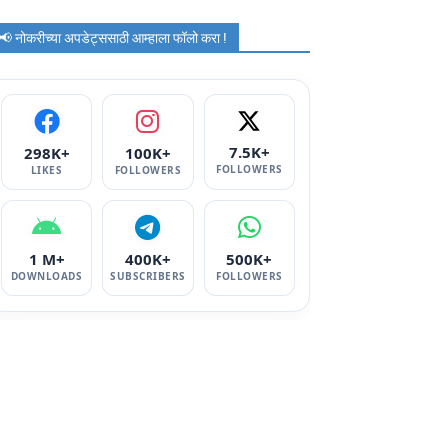
📢 नोकरीच्या अपडेट्ससाठी आम्हाला फॉलो करा !
7.5K+
298K+
100K+
FOLLOWERS
LIKES
FOLLOWERS
1 M+
400K+
500K+
DOWNLOADS
SUBSCRIBERS
FOLLOWERS