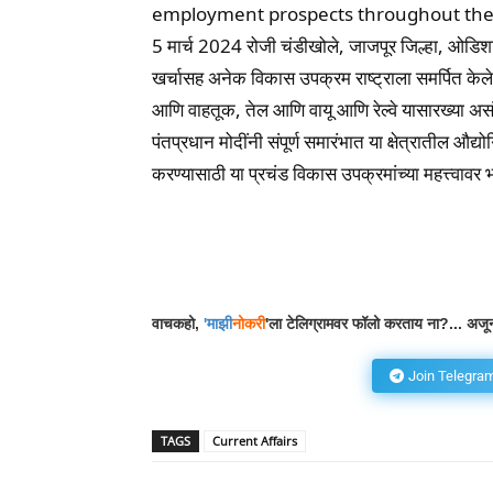
employment prospects throughout th
5 मार्च 2024 रोजी चंडीखोले, जाजपूर जिल्हा, ओडिशात,
खर्चासह अनेक विकास उपक्रम राष्ट्राला समर्पित केले
आणि वाहतूक, तेल आणि वायू आणि रेल्वे यासारख्या असंख
पंतप्रधान मोदींनी संपूर्ण समारंभात या क्षेत्रातील औ
करण्यासाठी या प्रचंड विकास उपक्रमांच्या महत्त्वावर 
Facebook
Wh
Share
वाचकहो,
'
माझी
नोकरी
'ला टेलिग्रामवर फॉलो करताय ना?... अजून
Join Telegra
TAGS
Current Affairs