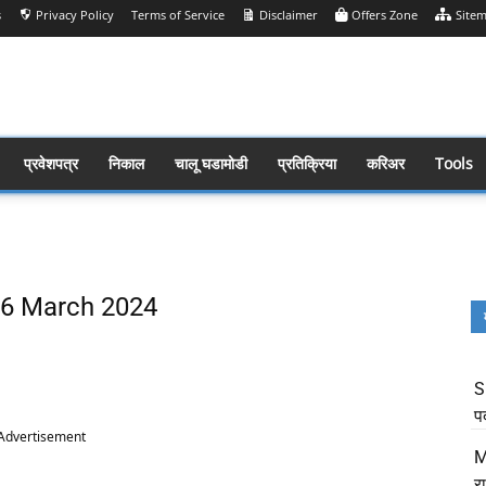
s
Privacy Policy
Terms of Service
Disclaimer
Offers Zone
Site
प्रवेशपत्र
निकाल
चालू घडामोडी
प्रतिक्रिया
करिअर
Tools
s 06 March 2024
Share
S
प
Advertisement
M
र