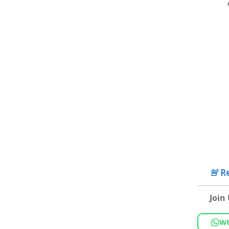
🚨
Re
Join
Wh