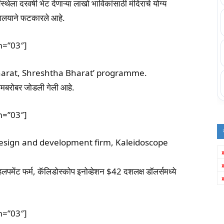
्थेला दरवर्षी भेट देणाऱ्या लाखो भाविकांसाठी मंदिराचे योग्य
यालयाने फटकारले आहे.
m=”03″]
Bharat, Shreshtha Bharat’ programme.
्कीमबरोबर जोडली गेली आहे.
m=”03″]
esign and development firm, Kaleidoscope
पमेंट फर्म, कॅलिडोस्कोप इनोव्हेशन $42 दशलक्ष डॉलर्समध्ये
m=”03″]