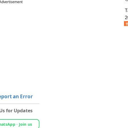
Advertisement
T
2
मु
port an Error
 Us for Updates
atsApp · Join us