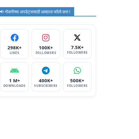
📢 नोकरीच्या अपडेट्ससाठी आम्हाला फॉलो करा !
7.5K+
298K+
100K+
FOLLOWERS
LIKES
FOLLOWERS
1 M+
400K+
500K+
DOWNLOADS
SUBSCRIBERS
FOLLOWERS