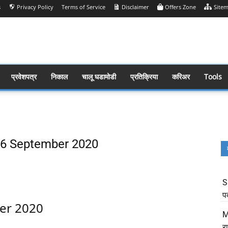
s
Privacy Policy
Terms of Service
Disclaimer
Offers Zone
Site
प्रवेशपत्र
निकाल
चालू घडामोडी
प्रतिक्रिया
करिअर
Tools
s 06 September 2020
Share
S
प
ber 2020
M
र