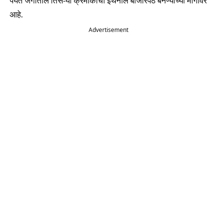
पर्यंत जगातील तिस-या क्रमांकाची इथेनॉल बाजारपेठ बनण्याच्या मार्गावर
आहे.
Advertisement