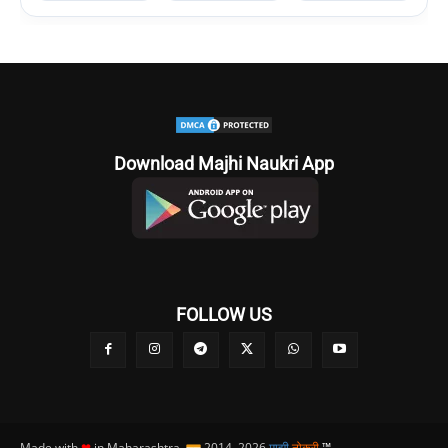
Download Majhi Naukri App
FOLLOW US
Made with
❤
in Maharashtra,
2014–2026
माझी
नोकरी
™