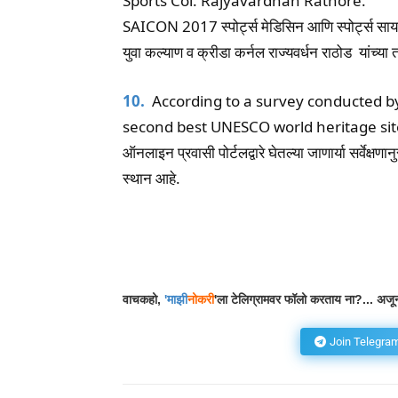
Sports Col. Rajyavardhan Rathore.
SAICON 2017 स्पोर्ट्स मेडिसिन आणि स्पोर्ट्स सायन्
युवा कल्याण व क्रीडा कर्नल राज्यवर्धन राठोड यांच्य
10.
According to a survey conducted by 
second best UNESCO world heritage site
ऑनलाइन प्रवासी पोर्टलद्वारे घेतल्या जाणार्या सर्वेक्ष
स्थान आहे.
Facebook
Wh
Share
वाचकहो,
'
माझी
नोकरी
'ला टेलिग्रामवर फॉलो करताय ना?... अजून
Join Telegra