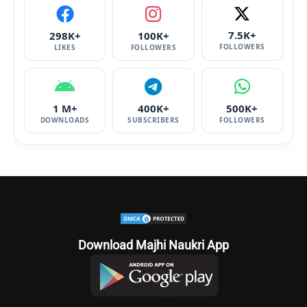
7.5K+
298K+
100K+
FOLLOWERS
LIKES
FOLLOWERS
1 M+
400K+
500K+
DOWNLOADS
SUBSCRIBERS
FOLLOWERS
Download Majhi Naukri App