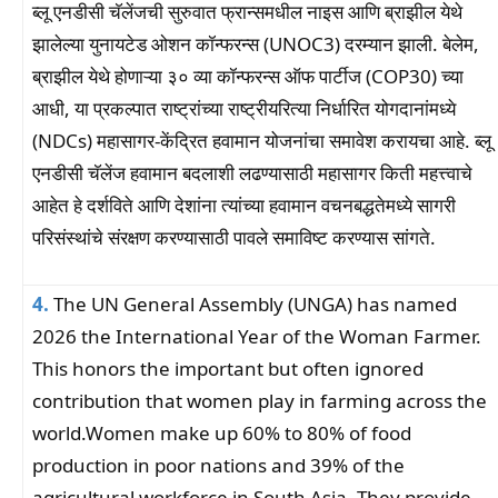
ब्लू एनडीसी चॅलेंजची सुरुवात फ्रान्समधील नाइस आणि ब्राझील येथे
झालेल्या युनायटेड ओशन कॉन्फरन्स (UNOC3) दरम्यान झाली. बेलेम,
ब्राझील येथे होणाऱ्या ३० व्या कॉन्फरन्स ऑफ पार्टीज (COP30) च्या
आधी, या प्रकल्पात राष्ट्रांच्या राष्ट्रीयरित्या निर्धारित योगदानांमध्ये
(NDCs) महासागर-केंद्रित हवामान योजनांचा समावेश करायचा आहे. ब्लू
एनडीसी चॅलेंज हवामान बदलाशी लढण्यासाठी महासागर किती महत्त्वाचे
आहेत हे दर्शविते आणि देशांना त्यांच्या हवामान वचनबद्धतेमध्ये सागरी
परिसंस्थांचे संरक्षण करण्यासाठी पावले समाविष्ट करण्यास सांगते.
4.
The UN General Assembly (UNGA) has named
2026 the International Year of the Woman Farmer.
This honors the important but often ignored
contribution that women play in farming across the
world.Women make up 60% to 80% of food
production in poor nations and 39% of the
agricultural workforce in South Asia. They provide