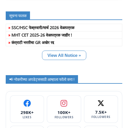
सूचना फलक
»
SSC/HSC फेब्रुवारी/मार्च 2026 वेळापत्रक
»
MHT CET 2025-26 वेळापत्रक जाहीर !
»
कंत्राटी भरतीचा GR अखेर रद्द
View All Notice »
📢 नोकरीच्या अपडेट्ससाठी आम्हाला फॉलो करा !
7.5K+
298K+
100K+
FOLLOWERS
LIKES
FOLLOWERS