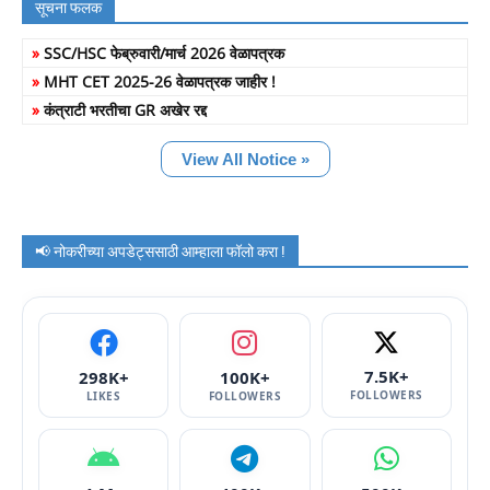
सूचना फलक
»
SSC/HSC फेब्रुवारी/मार्च 2026 वेळापत्रक
»
MHT CET 2025-26 वेळापत्रक जाहीर !
»
कंत्राटी भरतीचा GR अखेर रद्द
View All Notice »
📢 नोकरीच्या अपडेट्ससाठी आम्हाला फॉलो करा !
7.5K+
298K+
100K+
FOLLOWERS
LIKES
FOLLOWERS