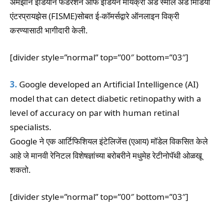
ॲमेझॉन इंडियाने फेडरेशन ऑफ इंडियन मायक्रो अँड स्मॉल अँड मिडिया
एंटरप्रायझेस (FISME)सोबत ई-कॉमर्सद्वारे ऑनलाइन विक्री
करण्यासाठी भागीदारी केली.
[divider style=”normal” top=”00″ bottom=”03″]
3.
Google developed an Artificial Intelligence (AI)
model that can detect diabetic retinopathy with a
level of accuracy on par with human retinal
specialists.
Google ने एक आर्टिफिशियल इंटेलिजेंस (एआय) मॉडेल विकसित केले
आहे जे मानवी रेनिटल विशेषज्ञांच्या बरोबरीने मधुमेह रेटीनोपॅथी ओळखू
शकतो.
[divider style=”normal” top=”00″ bottom=”03″]