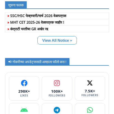
सूचना फलक
»
SSC/HSC फेब्रुवारी/मार्च 2026 वेळापत्रक
»
MHT CET 2025-26 वेळापत्रक जाहीर !
»
कंत्राटी भरतीचा GR अखेर रद्द
View All Notice »
📢 नोकरीच्या अपडेट्ससाठी आम्हाला फॉलो करा !
7.5K+
298K+
100K+
FOLLOWERS
LIKES
FOLLOWERS