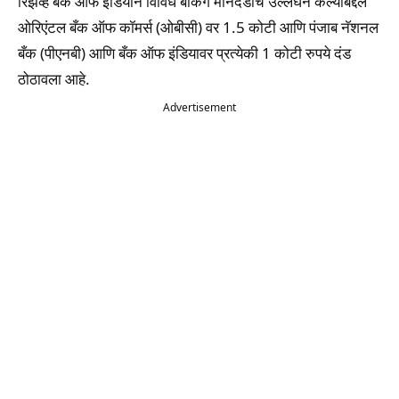
रिझर्व्ह बँक ऑफ इंडियाने विविध बँकिंग मानदंडांचे उल्लंघन केल्याबद्दल
ओरिएंटल बँक ऑफ कॉमर्स (ओबीसी) वर 1.5 कोटी आणि पंजाब नॅशनल
बँक (पीएनबी) आणि बँक ऑफ इंडियावर प्रत्येकी 1 कोटी रुपये दंड
ठोठावला आहे.
Advertisement