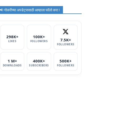
📢 नोकरीच्या अपडेट्ससाठी आम्हाला फॉलो करा !
298K+
100K+
7.5K+
LIKES
FOLLOWERS
FOLLOWERS
1 M+
400K+
500K+
DOWNLOADS
SUBSCRIBERS
FOLLOWERS