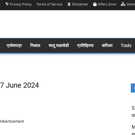
s
Privacy Policy
Terms of Service
Disclaimer
Offers Zone
Site
प्रवेशपत्र
निकाल
चालू घडामोडी
प्रतिक्रिया
करिअर
Tools
 17 June 2024
Share
S
प
Advertisement
M
र