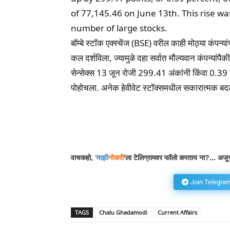
of 77,145.46 on June 13th. This rise wa
number of large stocks.
बॉम्बे स्टॉक एक्स्चेंज (BSE) वरील काही मोठ्या कंपन्
कल दर्शविला, ज्यामुळे दहा सर्वात मौल्यवान कंपन्यां
सेन्सेक्स 13 जून रोजी 299.41 अंकांनी किंवा 0.39 
पोहोचला. अनेक हेवीवेट स्टॉक्समधील सकारात्मक बदला
Facebook
Wh
Share
वाचकहो,
'
माझी
नोकरी
'ला टेलिग्रामवर फॉलो करताय ना?... अजून
Join Telegra
TAGS
Chalu Ghadamodi
Current Affairs