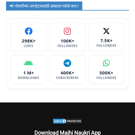
📢 नोकरीच्या अपडेट्ससाठी आम्हाला फॉलो करा !
7.5K+
298K+
100K+
FOLLOWERS
LIKES
FOLLOWERS
1 M+
400K+
500K+
DOWNLOADS
SUBSCRIBERS
FOLLOWERS
Download Majhi Naukri App