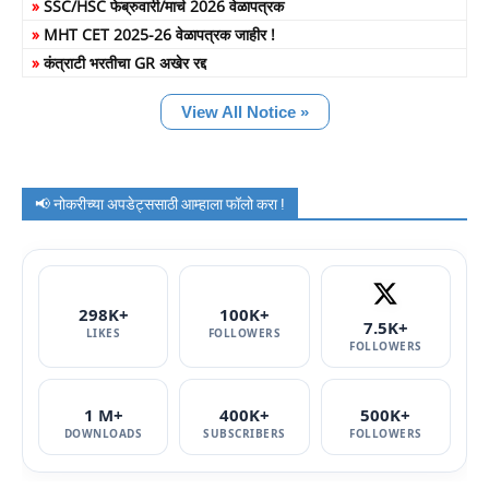
»
SSC/HSC फेब्रुवारी/मार्च 2026 वेळापत्रक
»
MHT CET 2025-26 वेळापत्रक जाहीर !
»
कंत्राटी भरतीचा GR अखेर रद्द
View All Notice »
📢 नोकरीच्या अपडेट्ससाठी आम्हाला फॉलो करा !
298K+
100K+
7.5K+
LIKES
FOLLOWERS
FOLLOWERS
1 M+
400K+
500K+
DOWNLOADS
SUBSCRIBERS
FOLLOWERS