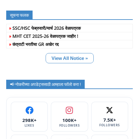
सूचना फलक
»
SSC/HSC फेब्रुवारी/मार्च 2026 वेळापत्रक
»
MHT CET 2025-26 वेळापत्रक जाहीर !
»
कंत्राटी भरतीचा GR अखेर रद्द
View All Notice »
📢 नोकरीच्या अपडेट्ससाठी आम्हाला फॉलो करा !
7.5K+
298K+
100K+
FOLLOWERS
LIKES
FOLLOWERS