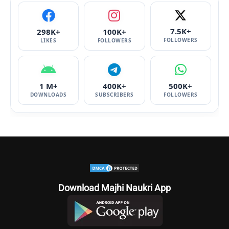
7.5K+
298K+
100K+
FOLLOWERS
LIKES
FOLLOWERS
1 M+
400K+
500K+
DOWNLOADS
SUBSCRIBERS
FOLLOWERS
Download Majhi Naukri App