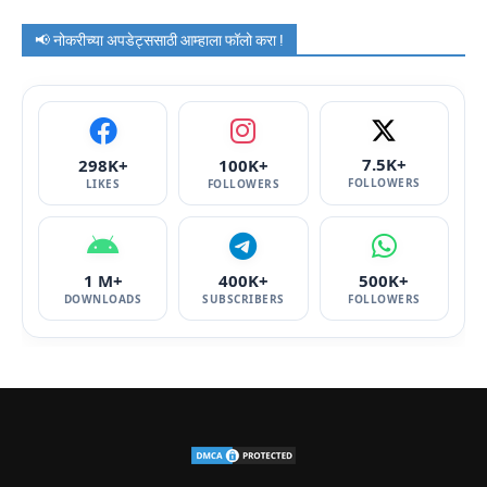
📢 नोकरीच्या अपडेट्ससाठी आम्हाला फॉलो करा !
7.5K+
298K+
100K+
FOLLOWERS
LIKES
FOLLOWERS
1 M+
400K+
500K+
DOWNLOADS
SUBSCRIBERS
FOLLOWERS