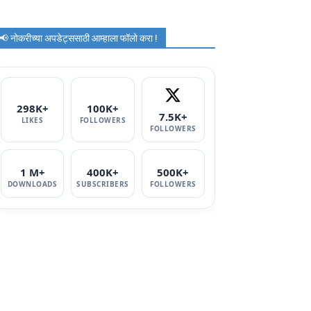
📢 नोकरीच्या अपडेट्ससाठी आम्हाला फॉलो करा !
298K+
100K+
7.5K+
LIKES
FOLLOWERS
FOLLOWERS
1 M+
400K+
500K+
DOWNLOADS
SUBSCRIBERS
FOLLOWERS