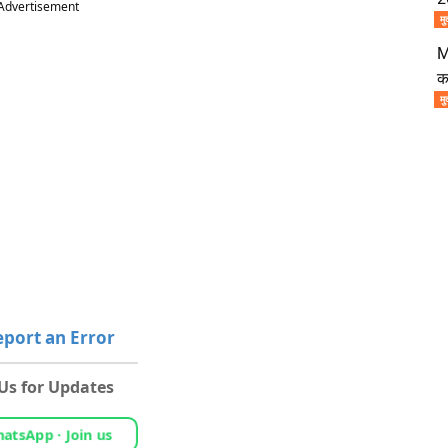
Advertisement
मु
M
क
मु
port an Error
 Us for Updates
atsApp · Join us