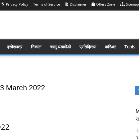
Privacy Policy
Terms of Service
Disclaimer
Offers Zone
Sitemap
प्रवेशपत्र
निकाल
चालू घडामोडी
प्रतिक्रिया
करिअर
Tools
s 23 March 2022
Share
M
र
022
T
2