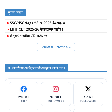
सूचना फलक
»
SSC/HSC फेब्रुवारी/मार्च 2026 वेळापत्रक
»
MHT CET 2025-26 वेळापत्रक जाहीर !
»
कंत्राटी भरतीचा GR अखेर रद्द
View All Notice »
📢 नोकरीच्या अपडेट्ससाठी आम्हाला फॉलो करा !
7.5K+
298K+
100K+
FOLLOWERS
LIKES
FOLLOWERS