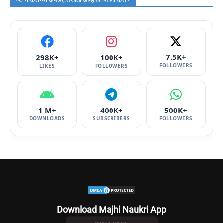
7.5K+
298K+
100K+
FOLLOWERS
LIKES
FOLLOWERS
1 M+
400K+
500K+
DOWNLOADS
SUBSCRIBERS
FOLLOWERS
Download Majhi Naukri App