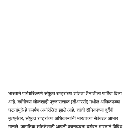
भारताने पारंपारिकपणे संयुक्त राष्ट्रांच्या शांतता तैनातीला पाठिंबा दिला
आहे. काँगोच्या लोकशाही प्रजासत्ताक (डीआरसी) मधील अलिकडच्या
घटनांमुळे हे समर्पण अधोरेखित झाले आहे. शांती सैनिकांच्या दुर्दैवी
मृत्यूनंतर, संयुक्त राष्ट्रांच्या अधिकाऱ्यांनी भारताच्या सेवेबद्दल आभार
मानले. जागतिक शांततेसाठी आपली वचनबद्धता दर्शवून भारताने विविध