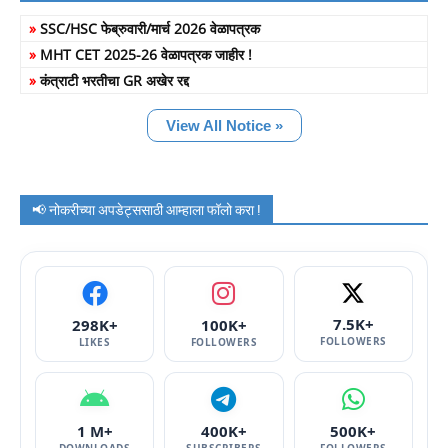
»
SSC/HSC फेब्रुवारी/मार्च 2026 वेळापत्रक
»
MHT CET 2025-26 वेळापत्रक जाहीर !
»
कंत्राटी भरतीचा GR अखेर रद्द
View All Notice »
📢 नोकरीच्या अपडेट्ससाठी आम्हाला फॉलो करा !
7.5K+
298K+
100K+
FOLLOWERS
LIKES
FOLLOWERS
1 M+
400K+
500K+
DOWNLOADS
SUBSCRIBERS
FOLLOWERS