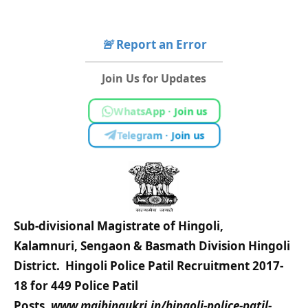
🚨
Report an Error
Join Us for Updates
WhatsApp · Join us
Telegram · Join us
Sub-divisional Magistrate of Hingoli,
Kalamnuri, Sengaon & Basmath Division Hingoli
District. Hingoli Police Patil Recruitment 2017-
18 for 449 Police Patil
Posts.
www.majhinaukri.in/hingoli-police-patil-