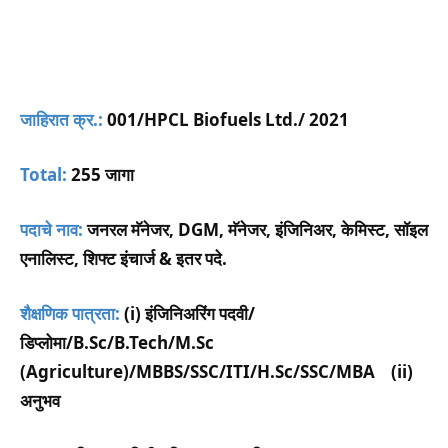
जाहिरात क्र.:
001/HPCL Biofuels Ltd./ 2021
T
otal:
255 जागा
पदाचे नाव:
जनरल मॅनेजर, DGM, मॅनेजर, इंजिनिअर, केमिस्ट, सॉइल
एनालिस्ट, शिफ्ट इंचार्ज & इतर पदे.
शैक्षणिक पात्रता:
(i) इंजिनिअरिंग पदवी/
डिप्लोमा/B.Sc/B.Tech/M.Sc
(Agriculture)/MBBS/SSC/ITI/H.Sc/SSC/MBA (ii)
अनुभव