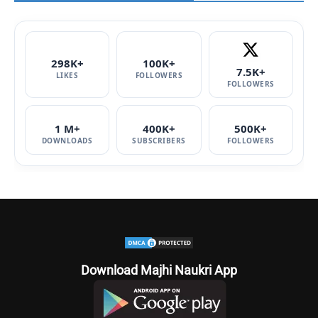
298K+
100K+
7.5K+
LIKES
FOLLOWERS
FOLLOWERS
1 M+
400K+
500K+
DOWNLOADS
SUBSCRIBERS
FOLLOWERS
Download Majhi Naukri App