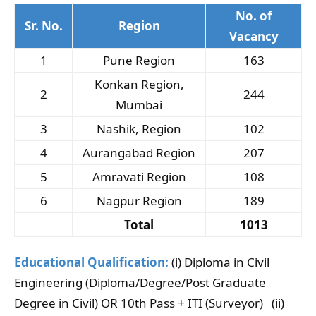
No. of
Sr. No.
Region
Vacancy
1
Pune Region
163
Konkan Region,
2
244
Mumbai
3
Nashik, Region
102
4
Aurangabad Region
207
5
Amravati Region
108
6
Nagpur Region
189
Total
1013
Educational Qualification:
(i) Diploma in Civil
Engineering (Diploma/Degree/Post Graduate
Degree in Civil) OR 10th Pass + ITI (Surveyor) (ii)