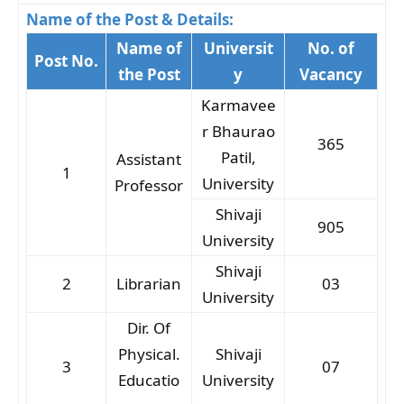
Name of the Post & Details:
Name of
Universit
No. of
Post No.
the Post
y
Vacancy
Karmavee
r Bhaurao
365
Patil,
Assistant
1
University
Professor
Shivaji
905
University
Shivaji
2
Librarian
03
University
Dir. Of
Physical.
Shivaji
3
07
Educatio
University