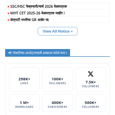
»
SSC/HSC फेब्रुवारी/मार्च 2026 वेळापत्रक
»
MHT CET 2025-26 वेळापत्रक जाहीर !
»
कंत्राटी भरतीचा GR अखेर रद्द
View All Notice »
📢 नोकरीच्या अपडेट्ससाठी आम्हाला फॉलो करा !
298K+
100K+
7.5K+
LIKES
FOLLOWERS
FOLLOWERS
1 M+
400K+
500K+
DOWNLOADS
SUBSCRIBERS
FOLLOWERS