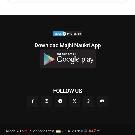
Download Majhi Naukri App
FOLLOW US
Made with
❤
in Maharashtra,
2014–2026
माझी
नोकरी
™