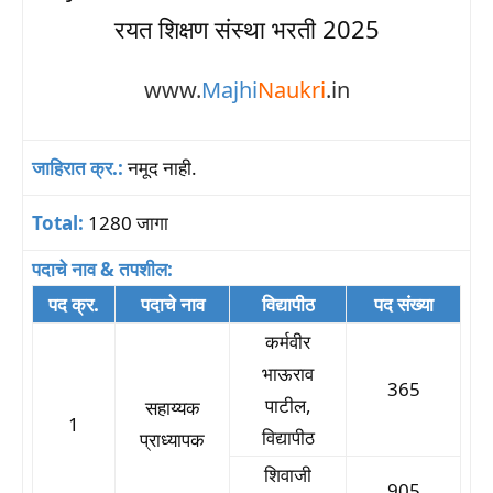
रयत शिक्षण संस्था भरती 2025
www.
Majhi
Naukri
.in
जाहिरात क्र.:
नमूद नाही.
Total:
1280 जागा
पदाचे नाव & तपशील:
पद क्र.
पदाचे नाव
विद्यापीठ
पद संख्या
कर्मवीर
भाऊराव
365
पाटील,
सहाय्यक
1
विद्यापीठ
प्राध्यापक
शिवाजी
905