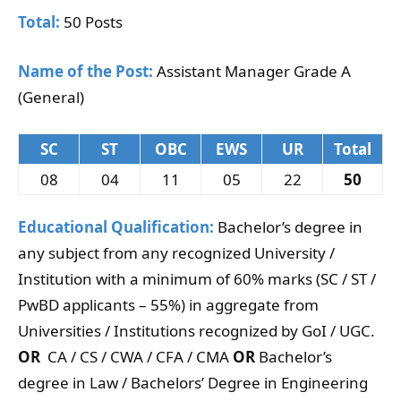
Total:
50 Posts
Name of the Post:
Assistant Manager Grade A
(General)
SC
ST
OBC
EWS
UR
Total
08
04
11
05
22
50
Educational Qualification:
Bachelor’s degree in
any subject from any recognized University /
Institution with a minimum of 60% marks (SC / ST /
PwBD applicants – 55%) in aggregate from
Universities / Institutions recognized by GoI / UGC.
OR
CA / CS / CWA / CFA / CMA
OR
Bachelor’s
degree in Law / Bachelors’ Degree in Engineering