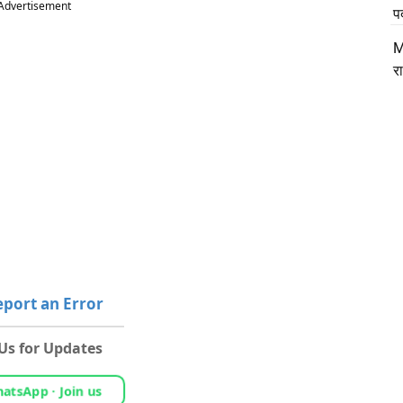
Advertisement
प
M
र
port an Error
 Us for Updates
atsApp · Join us