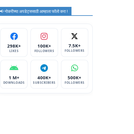
📢 नोकरीच्या अपडेट्ससाठी आम्हाला फॉलो करा !
7.5K+
298K+
100K+
FOLLOWERS
LIKES
FOLLOWERS
1 M+
400K+
500K+
DOWNLOADS
SUBSCRIBERS
FOLLOWERS