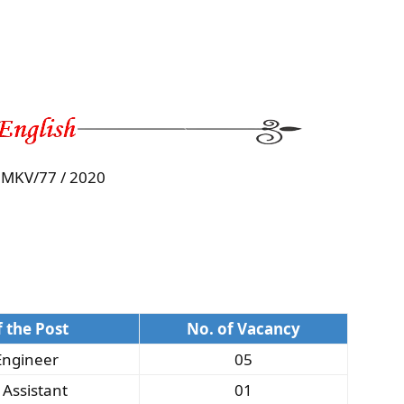
MKV/77 / 2020
 the Post
No. of Vacancy
Engineer
05
Assistant
01