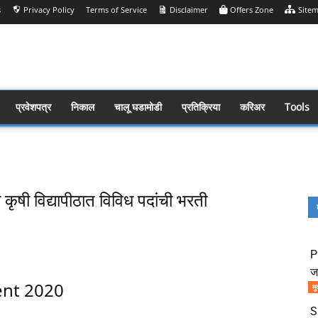
s
Privacy Policy
Terms of Service
Disclaimer
Offers Zone
Site
प्रवेशपत्र
निकाल
चालू घडामोडी
प्रतिक्रिया
करिअर
Tools
षी विद्यापीठात विविध पदांची भरती
Share
P
ज
ent 2020
मु
S