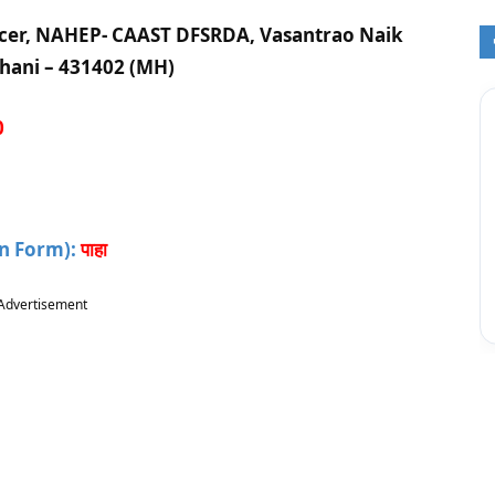
cer, NAHEP- CAAST DFSRDA, Vasantrao Naik
hani – 431402 (MH)
0
on Form):
पाहा
Advertisement