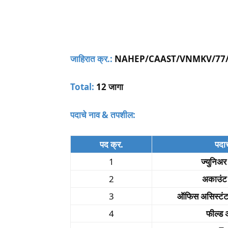
जाहिरात क्र.:
NAHEP/CAAST/VNMKV/77/
Total:
12 जागा
पदाचे नाव & तपशील:
पद क्र.
पदाच
1
ज्युनिअर
2
अकाउंट 
3
ऑफिस असिस्टंट/
4
फील्ड 