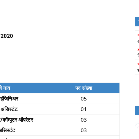
2020
े नाव
पद संख्या
 इंजिनिअर
05
असिस्टंट
01
कॉम्पुटर ऑपरेटर
03
असिस्टंट
03