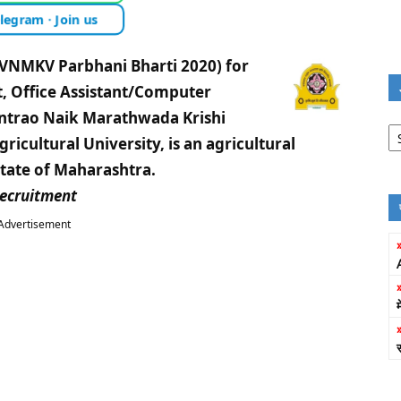
legram · Join us
VNMKV Parbhani Bharti 2020) for
t, Office Assistant/Computer
santrao Naik Marathwada Krishi
Jo
Fi
cultural University, is an agricultural
state of Maharashtra.
ecruitment
Advertisement