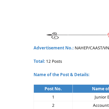
Advertisement No.:
NAHEP/CAAST/VN
Total:
12 Posts
Name of the Post & Details:
Post No.
Name of
1
Junior 
2
Account 