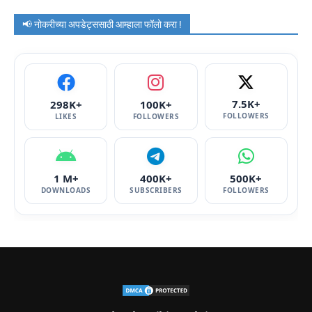
📢 नोकरीच्या अपडेट्ससाठी आम्हाला फॉलो करा !
7.5K+
298K+
100K+
FOLLOWERS
LIKES
FOLLOWERS
1 M+
400K+
500K+
DOWNLOADS
SUBSCRIBERS
FOLLOWERS