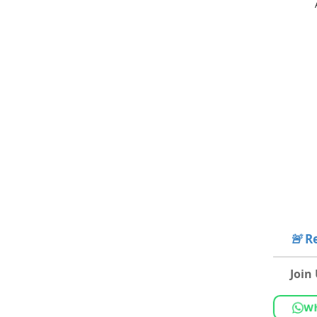
🚨
Re
Join
Wh