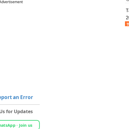
Advertisement
T
2
मु
port an Error
 Us for Updates
atsApp · Join us