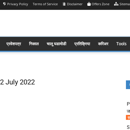
Privacy Policy
Terms of Service
Disclaimer
Offers Zone
Sitema
प्रवेशपत्र
निकाल
चालू घडामोडी
प्रतिक्रिया
करिअर
Tools
 12 July 2022
Share
P
ज
मु
S