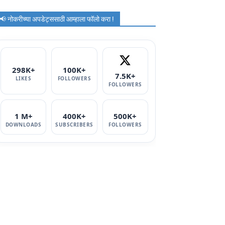
📢 नोकरीच्या अपडेट्ससाठी आम्हाला फॉलो करा !
298K+
100K+
7.5K+
LIKES
FOLLOWERS
FOLLOWERS
1 M+
400K+
500K+
DOWNLOADS
SUBSCRIBERS
FOLLOWERS