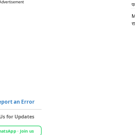
Advertisement
प
M
र
port an Error
 Us for Updates
atsApp · Join us