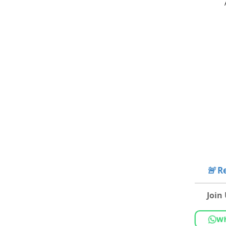
🚨
Re
Join
Wh