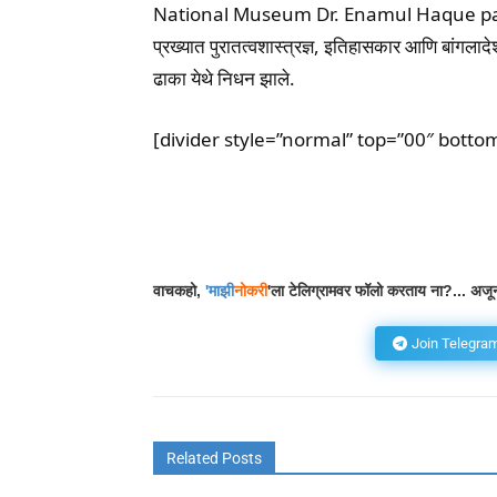
National Museum Dr. Enamul Haque pa
प्रख्यात पुरातत्वशास्त्रज्ञ, इतिहासकार आणि बांगलाद
ढाका येथे निधन झाले.
[divider style=”normal” top=”00″ botto
Facebook
Wh
Share
वाचकहो,
'
माझी
नोकरी
'ला टेलिग्रामवर फॉलो करताय ना?... अजून
Join Telegra
Related Posts