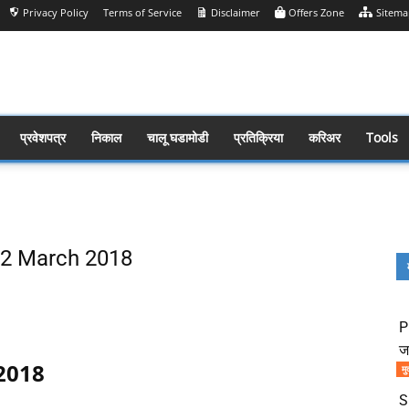
Privacy Policy
Terms of Service
Disclaimer
Offers Zone
Sitema
प्रवेशपत्र
निकाल
चालू घडामोडी
प्रतिक्रिया
करिअर
Tools
s 12 March 2018
Share
P
ज
2018
मु
S