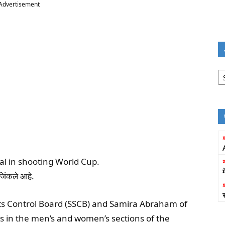
Advertisement
Jo
Fi
l in shooting World Cup.
जिंकले आहे.
orts Control Board (SSCB) and Samira Abraham of
 in the men’s and women’s sections of the