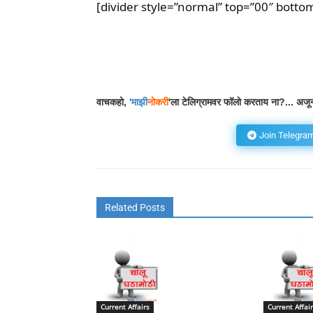
[divider style=”normal” top=”00″ botto
Facebook
Wh
Share
वाचकहो,
'
माझी
नोकरी
'ला टेलिग्रामवर फॉलो करताय ना?... अजून
Join Telegra
Related Posts
Current Affairs
Current Affair