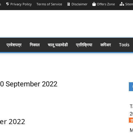
s
Privacy Policy
Terms of Service
Disclaimer
Offers Zone
Site
प्रवेशपत्र
निकाल
चालू घडामोडी
प्रतिक्रिया
करिअर
Tools
s 20 September 2022
Share
T
2
ber 2022
मु
M