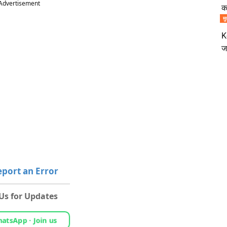
Advertisement
क
मु
K
ज
port an Error
 Us for Updates
atsApp · Join us