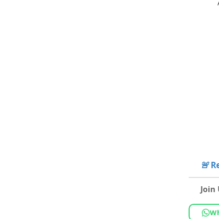
🚨
Re
Join
Wh