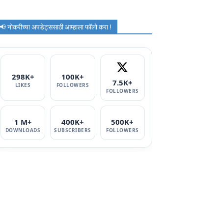
📢 नोकरीच्या अपडेट्ससाठी आम्हाला फॉलो करा !
298K+
100K+
7.5K+
LIKES
FOLLOWERS
FOLLOWERS
1 M+
400K+
500K+
DOWNLOADS
SUBSCRIBERS
FOLLOWERS