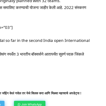
originally planned with 32 teams.
्स समाविष्ट करण्याची योजना जाहीर केली आहे. 2022 संस्करण
m=”03″]
l so far in the second India open International
्सिंग स्पर्धेत 3 भारतीय बॉक्सर्सने आतापर्यंत सुवर्ण पदक जिंकले
atsApp
Telegram
X
Copy URL
 जॉईन केलं नसेल तर येथे क्लिक करा आणि मिळवा महत्त्वाचे अपडेट्स !
m
Join WhatsApp