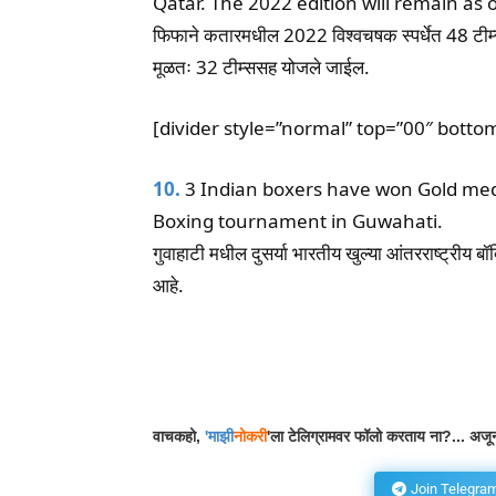
Qatar. The 2022 edition will remain as 
फिफाने कतारमधील 2022 विश्वचषक स्पर्धेत 48 टीम
मूळतः 32 टीम्ससह योजले जाईल.
[divider style=”normal” top=”00″ botto
10.
3 Indian boxers have won Gold meda
Boxing tournament in Guwahati.
गुवाहाटी मधील दुसर्या भारतीय खुल्या आंतरराष्ट्रीय बॉक
आहे.
Facebook
Wh
Share
वाचकहो,
'
माझी
नोकरी
'ला टेलिग्रामवर फॉलो करताय ना?... अजून
Join Telegra