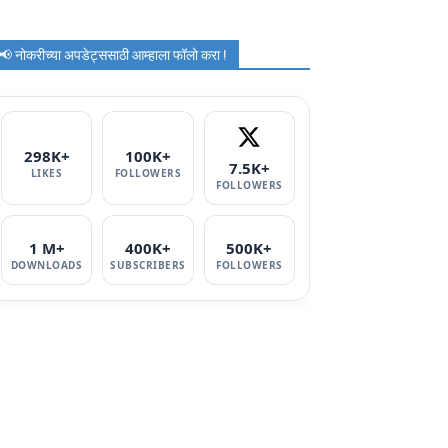
📢 नोकरीच्या अपडेट्ससाठी आम्हाला फॉलो करा !
298K+
100K+
7.5K+
LIKES
FOLLOWERS
FOLLOWERS
1 M+
400K+
500K+
DOWNLOADS
SUBSCRIBERS
FOLLOWERS