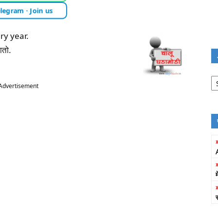
legram · Join us
ry year.
ातो.
Jo
Fi
Advertisement