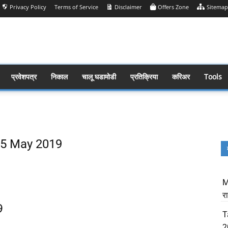
Privacy Policy
Terms of Service
Disclaimer
Offers Zone
Sitemap
प्रवेशपत्र
निकाल
चालू घडामोडी
प्रतिक्रिया
करिअर
Tools
 25 May 2019
Share
M
र
9
T
2