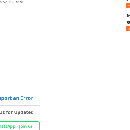
Advertisement
मु
M
क
मु
port an Error
 Us for Updates
atsApp · Join us