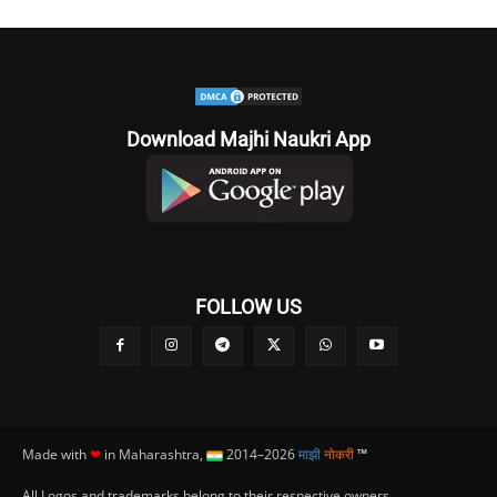
Download Majhi Naukri App
FOLLOW US
Made with
❤
in Maharashtra,
2014–2026
माझी
नोकरी
™
All Logos and trademarks belong to their respective owners.