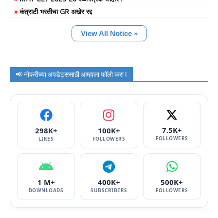
»
कंत्राटी भरतीचा GR अखेर रद्द
View All Notice »
📢 नोकरीच्या अपडेट्ससाठी आम्हाला फॉलो करा !
7.5K+
298K+
100K+
FOLLOWERS
LIKES
FOLLOWERS
1 M+
400K+
500K+
DOWNLOADS
SUBSCRIBERS
FOLLOWERS