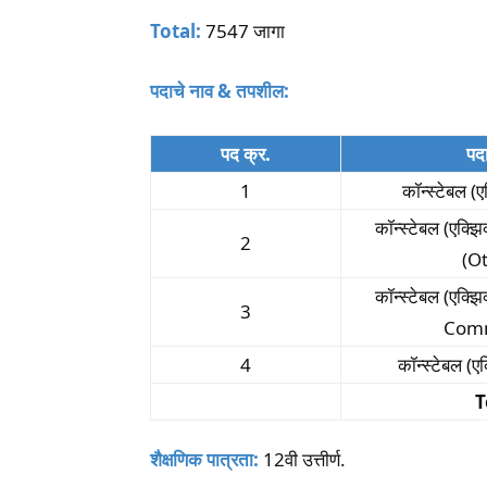
Total:
7547 जागा
पदाचे नाव & तपशील:
पद क्र.
पदा
1
कॉन्स्टेबल (ए
कॉन्स्टेबल (एक्झ
2
(O
कॉन्स्टेबल (एक्झ
3
Com
4
कॉन्स्टेबल (ए
T
शैक्षणिक पात्रता:
12वी उत्तीर्ण.