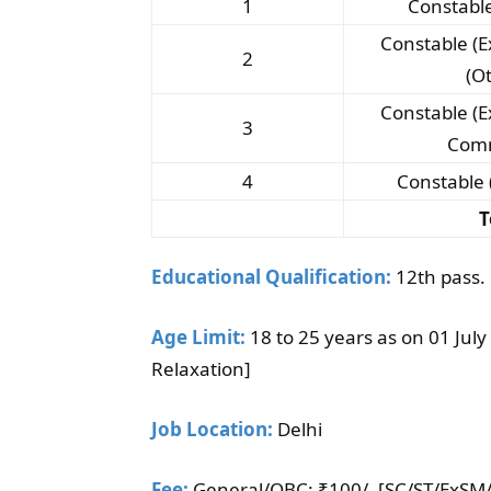
1
Constable
Constable (E
2
(O
Constable (E
3
Com
4
Constable 
T
Educational Qualification:
12th pass.
Age Limit:
18 to 25 years as on 01 July
Relaxation]
Job Location:
Delhi
Fee:
General/OBC: ₹100/- [SC/ST/ExS