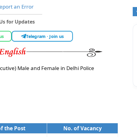
port an Error
 Us for Updates
 us
Telegram · Join us
cutive) Male and Female in Delhi Police
f the Post
No. of Vacancy