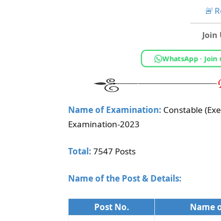
🚨
Re
Join
WhatsApp · Join
Name of Examination:
Constable (Exe
Examination-2023
Total:
7547 Posts
Name of the Post & Details:
Post No.
Name o