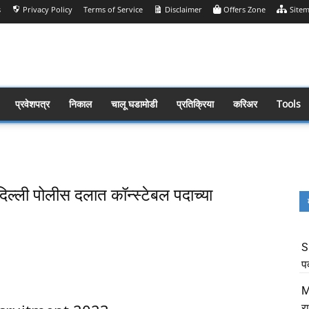
s
Privacy Policy
Terms of Service
Disclaimer
Offers Zone
Site
प्रवेशपत्र
निकाल
चालू घडामोडी
प्रतिक्रिया
करिअर
Tools
्ली पोलीस दलात कॉन्स्टेबल पदाच्या
S
Share
प
M
र