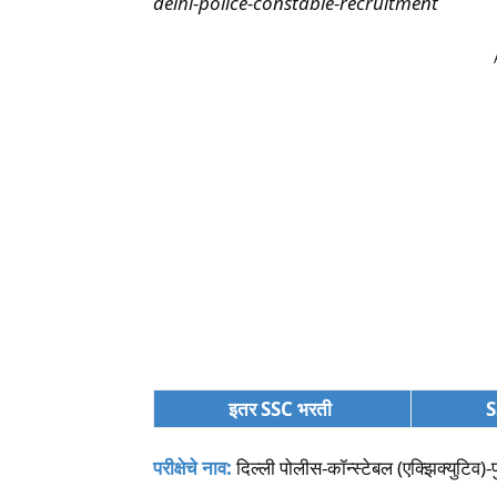
delhi-police-constable-recruitment
इतर SSC भरती
S
परीक्षेचे नाव:
दिल्ली पोलीस-कॉन्स्टेबल (एक्झिक्युटिव)