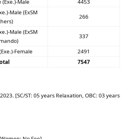
 (Exe.)-Male
4453
xe.)-Male (ExSM
266
thers)
xe.)-Male (ExSM
337
mando)
(Exe.)-Female
2491
otal
7547
 2023. [SC/ST: 05 years Relaxation, OBC: 03 years
M/Women: No Fee]