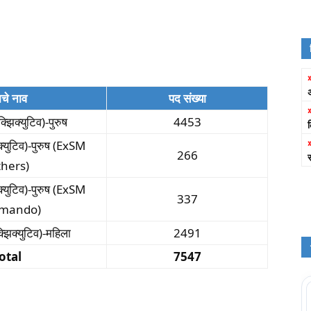
चे नाव
पद संख्या
क्झिक्युटिव)-पुरुष
4453
िक्युटिव)-पुरुष (ExSM
266
thers)
िक्युटिव)-पुरुष (ExSM
337
mando)
क्झिक्युटिव)-महिला
2491
otal
7547