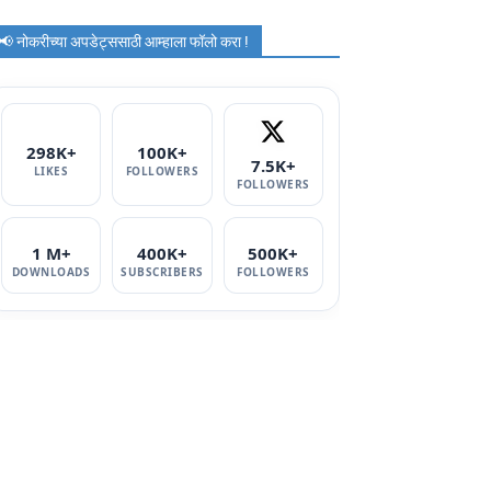
📢 नोकरीच्या अपडेट्ससाठी आम्हाला फॉलो करा !
298K+
100K+
7.5K+
LIKES
FOLLOWERS
FOLLOWERS
1 M+
400K+
500K+
DOWNLOADS
SUBSCRIBERS
FOLLOWERS