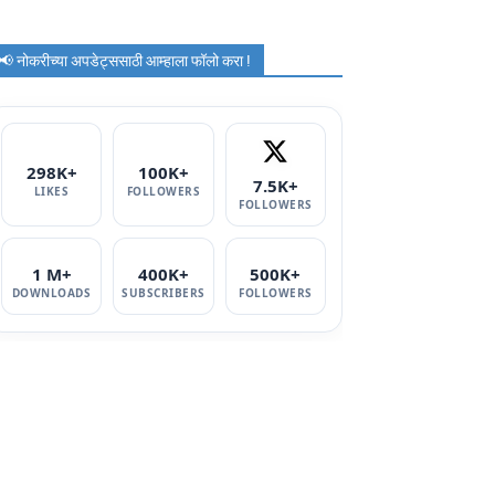
📢 नोकरीच्या अपडेट्ससाठी आम्हाला फॉलो करा !
298K+
100K+
7.5K+
LIKES
FOLLOWERS
FOLLOWERS
1 M+
400K+
500K+
DOWNLOADS
SUBSCRIBERS
FOLLOWERS