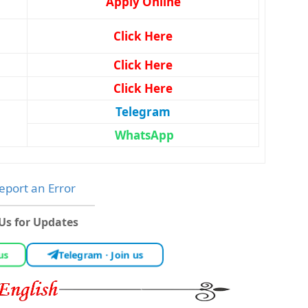
Apply Online
Click Here
Click Here
Click Here
Telegram
WhatsApp
port an Error
 Us for Updates
 us
Telegram · Join us