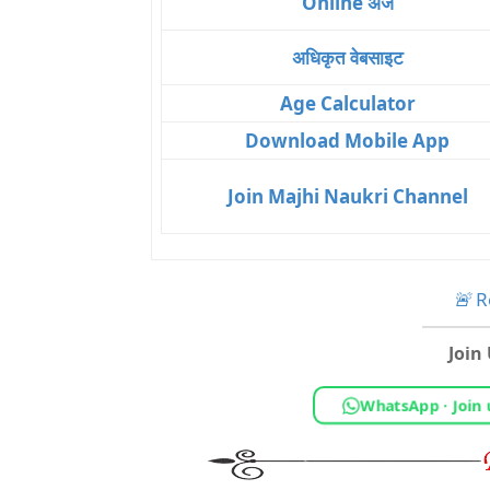
Online अर्ज
अधिकृत वेबसाइट
Age Calculator
Download Mobile App
Join Majhi Naukri Channel
🚨
Re
Join
WhatsApp · Join