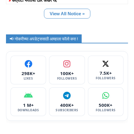
»
कंत्राटी भरतीचा GR अखेर रद्द
View All Notice »
📢 नोकरीच्या अपडेट्ससाठी आम्हाला फॉलो करा !
7.5K+
298K+
100K+
FOLLOWERS
LIKES
FOLLOWERS
1 M+
400K+
500K+
DOWNLOADS
SUBSCRIBERS
FOLLOWERS