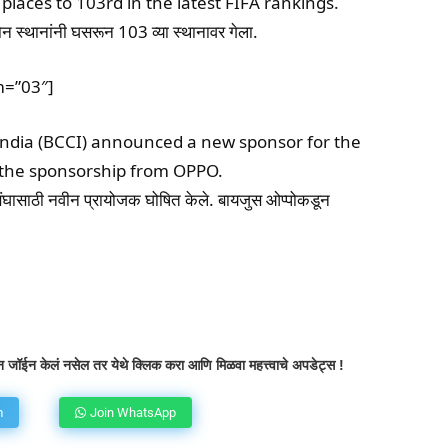
places to 103rd in the latest FIFA rankings.
 स्थानांनी घसरून 103 व्या स्थानावर गेला.
m=”03″]
 India (BCCI) announced a new sponsor for the
r the sponsorship from OPPO.
घासाठी नवीन प्रायोजक घोषित केले. बायजुस ओप्पोकडून
atsApp
Telegram
X
Copy URL
 जॉईन केलं नसेल तर येथे क्लिक करा आणि मिळवा महत्त्वाचे अपडेट्स !
m
Join WhatsApp