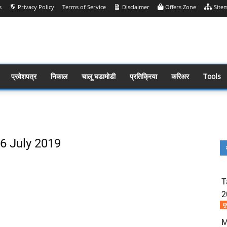
s
Privacy Policy
Terms of Service
Disclaimer
Offers Zone
Site
प्रवेशपत्र
निकाल
चालू घडामोडी
प्रतिक्रिया
करिअर
Tools
 26 July 2019
Share
T
2
मु
M