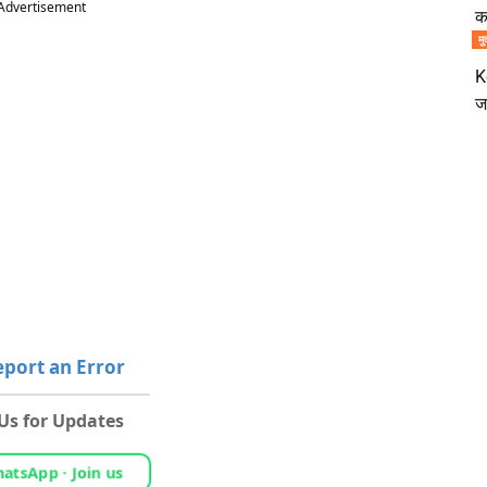
Advertisement
क
मु
K
ज
port an Error
 Us for Updates
atsApp · Join us