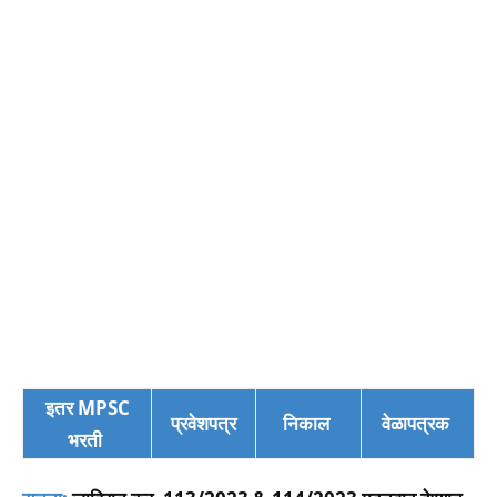
इतर MPSC
प्रवेशपत्र
निकाल
वेळापत्रक
भरती