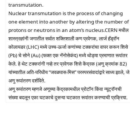
transmutation.
Nuclear transmutation is the process of changing
one element into another by altering the number of
protons or neutrons in an atom’s nucleus.CERN मधील
शास्त्रज्ञांनी जगातील सर्वात शक्तिशाली कण प्रवेगक, लार्ज हॅड्रॉन
कोलायडर (LHC) मध्ये उच्च-ऊर्जा कणांच्या टक्करांचा वापर करून शिसे
(Pb) चे सोने (Au) (फक्त एक नॅनोसेकंद) मध्ये थोड्या प्रमाणात रूपांतर
केले. हे थेट टक्करांनी नव्हे तर प्रवेगक शिसे केंद्रक (अणु क्रमांक 82)
यांच्यातील अति-परिधीय “जवळपास-मिस” परस्परसंवादांद्वारे साध्य झाले, जे
अणु रूपांतरण दर्शविते.
अणु रूपांतरण म्हणजे अणूच्या केंद्रकामधील प्रोटॉन किंवा न्यूट्रॉनची
संख्या बदलून एका घटकाचे दुसऱ्या घटकात रूपांतर करण्याची प्रक्रिया.
Facebook
WhatsApp
Telegram