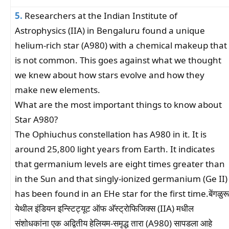
5.
Researchers at the Indian Institute of
Astrophysics (IIA) in Bengaluru found a unique
helium-rich star (A980) with a chemical makeup that
is not common. This goes against what we thought
we knew about how stars evolve and how they
make new elements.
What are the most important things to know about
Star A980?
The Ophiuchus constellation has A980 in it. It is
around 25,800 light years from Earth. It indicates
that germanium levels are eight times greater than
in the Sun and that singly-ionized germanium (Ge II)
has been found in an EHe star for the first time.बेंगळुरू
येथील इंडियन इन्स्टिट्यूट ऑफ अ‍ॅस्ट्रोफिजिक्स (IIA) मधील
संशोधकांना एक अद्वितीय हेलियम-समृद्ध तारा (A980) सापडला आहे